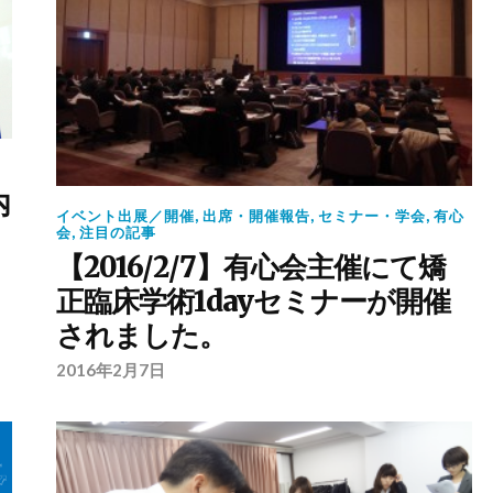
内
イベント出展／開催
,
出席・開催報告
,
セミナー・学会
,
有心
会
,
注目の記事
【2016/2/7】有心会主催にて矯
正臨床学術1dayセミナーが開催
されました。
2016年2月7日