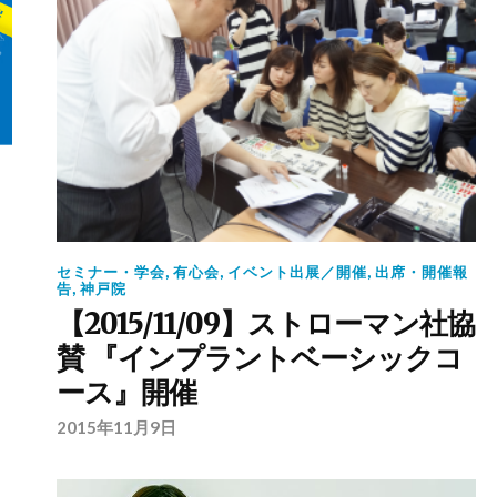
セミナー・学会
,
有心会
,
イベント出展／開催
,
出席・開催報
告
,
神戸院
【2015/11/09】ストローマン社協
賛 『インプラントベーシックコ
ース』開催
2015年11月9日