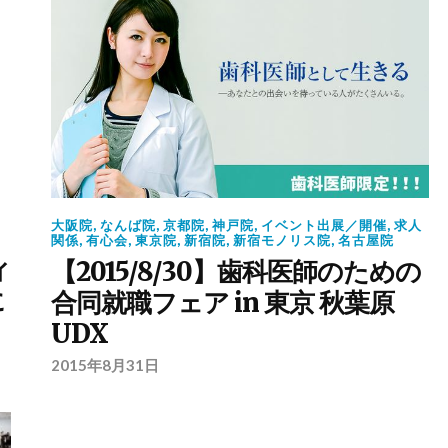
大阪院
,
なんば院
,
京都院
,
神戸院
,
イベント出展／開催
,
求人
関係
,
有心会
,
東京院
,
新宿院
,
新宿モノリス院
,
名古屋院
ィ
【2015/8/30】歯科医師のための
に
合同就職フェア in 東京 秋葉原
UDX
2015年8月31日