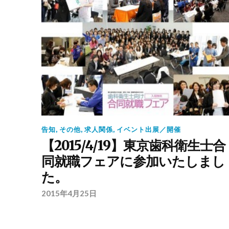
告知
,
その他
,
求人関係
,
イベント出展／開催
【2015/4/19】東京歯科衛生士合
同就職フェアに参加いたしまし
た。
2015年4月25日