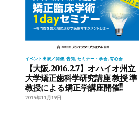
イベント出展／開催
,
告知
,
セミナー・学会
,
有心会
【大阪.2016.2.7】オハイオ州立
大学矯正歯科学研究講座 教授 準
教授による矯正学講座開催!!
2015年11月19日