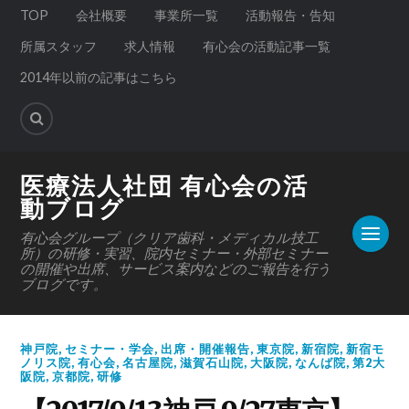
TOP
会社概要
事業所一覧
活動報告・告知
所属スタッフ
求人情報
有心会の活動記事一覧
2014年以前の記事はこちら
医療法人社団 有心会の活
動ブログ
有心会グループ（クリア歯科・メディカル技工
所）の研修・実習、院内セミナー・外部セミナー
の開催や出席、サービス案内などのご報告を行う
ブログです。
神戸院
,
セミナー・学会
,
出席・開催報告
,
東京院
,
新宿院
,
新宿モ
ノリス院
,
有心会
,
名古屋院
,
滋賀石山院
,
大阪院
,
なんば院
,
第2大
阪院
,
京都院
,
研修