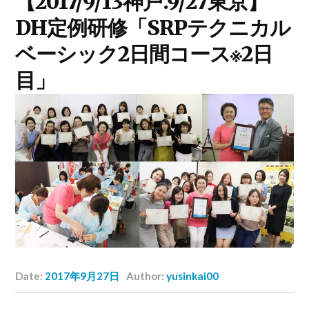
【2017/9/13神戸.9/27東京】
DH定例研修「SRPテクニカル
ベーシック2日間コース※2日
目」
Date:
2017年9月27日
Author:
yusinkai00