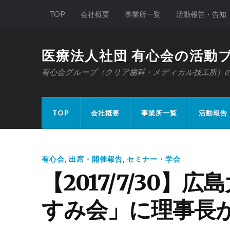
TOP
会社概要
事業所一覧
活動報告・告知
医療法人社団 有心会の活動
有心会グループ（クリア歯科・メディカル技工所）
TOP
会社概要
事業所一覧
活動報告
有心会
,
出席・開催報告
,
セミナー・学会
【2017/7/30
すみ会」に理事長