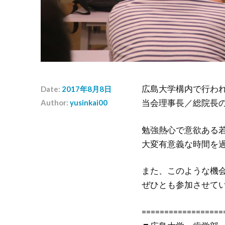
広島大学構内で行わ
Date:
2017年8月8日
当会理事長／総院長の
Author:
yusinkai00
勉強熱心で意欲ある
大変有意義な時間を
また、このような機
ぜひとも参加させて
==================