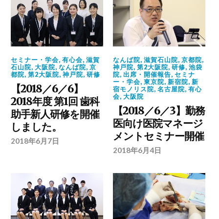
セミナー・学会
,
有心会
,
滋賀
なんば院
,
滋賀石山院
,
京都院
,
石山院
,
大阪院
,
なんば院
,
京
神戸院
,
第2大阪院
,
研修
,
池袋
都院
,
第2大阪院
,
神戸院
,
研修
院
,
出席・開催報告
,
セミナ
ー・学会
,
東京院
,
新宿院
,
新
【2018／6／6】
宿モノリス院
,
名古屋院
,
有心
会
,
大阪院
2018年度 第1回 歯科
【2018／6／3】勤務
助手新人研修を開催
医向け医院マネージ
しました。
メントセミナー開催
2018年6月7日
2018年6月4日