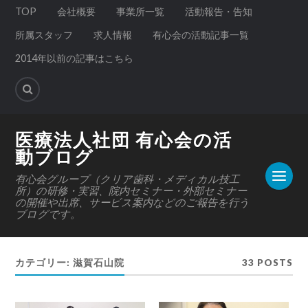
TOP
会社概要
事業所一覧
活動報告・告知
所属スタッフ
求人情報
有心会の活動記事一覧
2014年以前の記事はこちら
医療法人社団 有心会の活
動ブログ
有心会グループ（クリア歯科・メディカル技工
所）の研修・実習、院内セミナー・外部セミナー
の開催や出席、サービス案内などのご報告を行う
ブログです。
カテゴリー:
滋賀石山院
33 POSTS