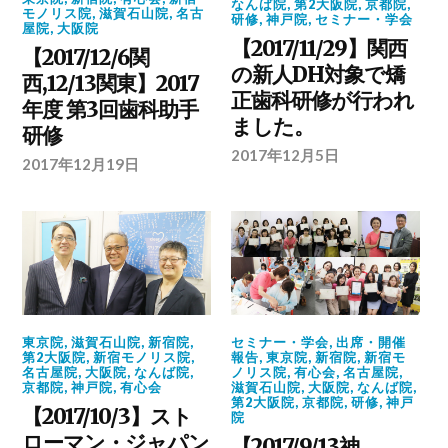
なんば院
,
第2大阪院
,
京都院
,
モノリス院
,
滋賀石山院
,
名古
研修
,
神戸院
,
セミナー・学会
屋院
,
大阪院
【2017/11/29】関西
【2017/12/6関
の新人DH対象で矯
西,12/13関東】2017
正歯科研修が行われ
年度 第3回歯科助手
ました。
研修
2017年12月5日
2017年12月19日
東京院
,
滋賀石山院
,
新宿院
,
セミナー・学会
,
出席・開催
第2大阪院
,
新宿モノリス院
,
報告
,
東京院
,
新宿院
,
新宿モ
名古屋院
,
大阪院
,
なんば院
,
ノリス院
,
有心会
,
名古屋院
,
京都院
,
神戸院
,
有心会
滋賀石山院
,
大阪院
,
なんば院
,
第2大阪院
,
京都院
,
研修
,
神戸
【2017/10/3】スト
院
ローマン・ジャパン
【2017/9/13神