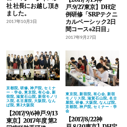
社 社長にお越し頂き
戸.9/27東京】DH定
ました。
例研修「SRPテクニ
カルベーシック2日
2017年10月3日
間コース※2日目」
2017年9月27日
京都院
,
研修
,
神戸院
,
セミナ
ー・学会
,
東京院
,
有心会
,
新
東京院
,
新宿院
,
有心会
,
新宿
宿院
,
滋賀石山院
,
新宿モノリ
モノリス院
,
滋賀石山院
,
名古
ス院
,
名古屋院
,
大阪院
,
なん
屋院
,
研修
,
大阪院
,
なんば院
,
ば院
,
第2大阪院
京都院
,
神戸院
,
セミナー・学
会
【2017/9/6神戸.9/13
【2017/8/22神
東京】2017年度 第2
戸.8/30東京】DH定