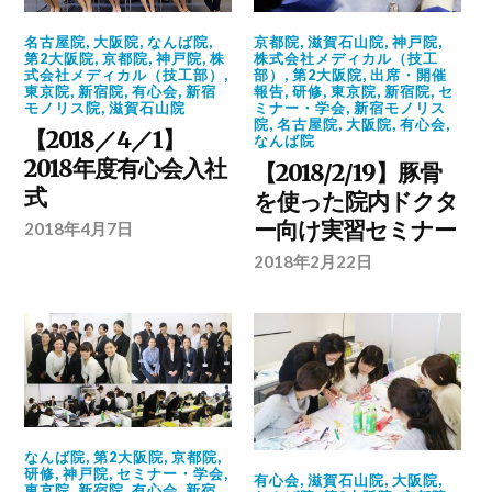
名古屋院
,
大阪院
,
なんば院
,
京都院
,
滋賀石山院
,
神戸院
,
第2大阪院
,
京都院
,
神戸院
,
株
株式会社メディカル（技工
式会社メディカル（技工部）
,
部）
,
第2大阪院
,
出席・開催
東京院
,
新宿院
,
有心会
,
新宿
報告
,
研修
,
東京院
,
新宿院
,
セ
モノリス院
,
滋賀石山院
ミナー・学会
,
新宿モノリス
院
,
名古屋院
,
大阪院
,
有心会
,
【2018／4／1】
なんば院
2018年度有心会入社
【2018/2/19】豚骨
式
を使った院内ドクタ
ー向け実習セミナー
2018年4月7日
2018年2月22日
なんば院
,
第2大阪院
,
京都院
,
研修
,
神戸院
,
セミナー・学会
,
有心会
,
滋賀石山院
,
大阪院
,
東京院
,
新宿院
,
有心会
,
新宿