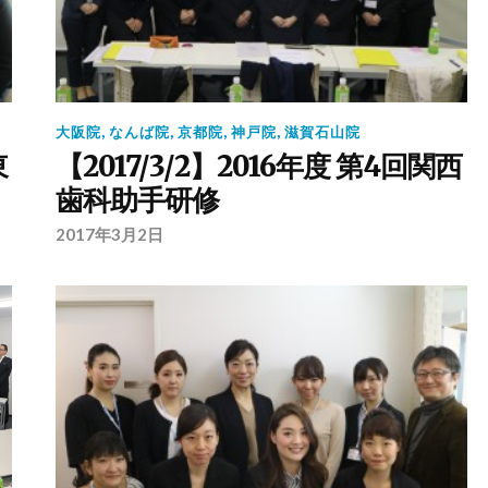
大阪院
,
なんば院
,
京都院
,
神戸院
,
滋賀石山院
東
【2017/3/2】2016年度 第4回関西
歯科助手研修
2017年3月2日