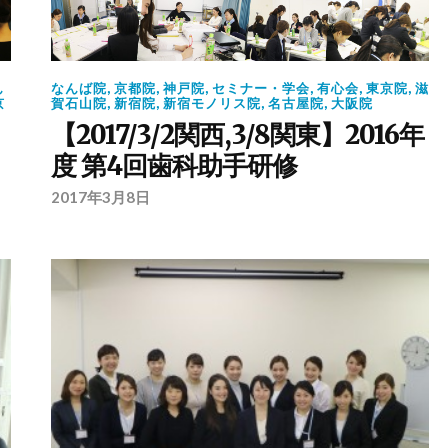
ん
なんば院
,
京都院
,
神戸院
,
セミナー・学会
,
有心会
,
東京院
,
滋
京
賀石山院
,
新宿院
,
新宿モノリス院
,
名古屋院
,
大阪院
【2017/3/2関西,3/8関東】2016年
度 第4回歯科助手研修
2017年3月8日