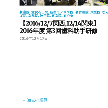
新宿院
,
滋賀石山院
,
新宿モノリス院
,
名古屋院
,
大阪院
,
な
ば院
,
京都院
,
神戸院
,
東京院
,
有心会
【2016/12/7関西,12/14関東】
2016年度 第3回歯科助手研修
2016年12月17日
過去の投稿