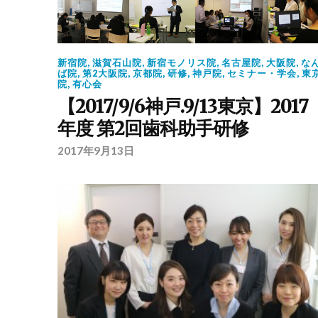
新宿院
,
滋賀石山院
,
新宿モノリス院
,
名古屋院
,
大阪院
,
な
ば院
,
第2大阪院
,
京都院
,
研修
,
神戸院
,
セミナー・学会
,
東
院
,
有心会
【2017/9/6神戸.9/13東京】2017
年度 第2回歯科助手研修
2017年9月13日