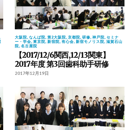
,
大阪院
,
なんば院
,
第2大阪院
,
京都院
,
研修
,
神戸院
,
セミナ
屋
ー・学会
,
東京院
,
新宿院
,
有心会
,
新宿モノリス院
,
滋賀石山
院
,
名古屋院
【2017/12/6関西,12/13関東】
2017年度 第3回歯科助手研修
2017年12月19日