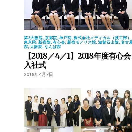
第2大阪院
,
京都院
,
神戸院
,
株式会社メディカル（技工部）
東京院
,
新宿院
,
有心会
,
新宿モノリス院
,
滋賀石山院
,
名古
院
,
大阪院
,
なんば院
【2018／4／1】2018年度有心会
入社式
2018年4月7日