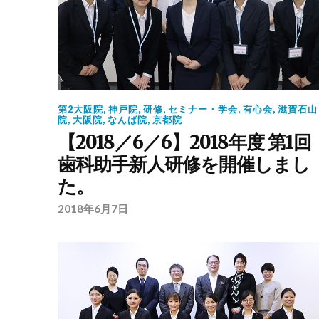
第2大阪院
,
神戸院
,
研修
,
セミナー・学会
,
有心会
,
滋賀石山
院
,
大阪院
,
なんば院
,
京都院
【2018／6／6】2018年度 第1回
歯科助手新人研修を開催しまし
た。
2018年6月7日