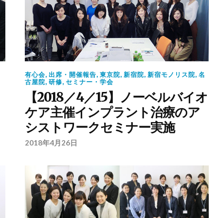
有心会
,
出席・開催報告
,
東京院
,
新宿院
,
新宿モノリス院
,
名
古屋院
,
研修
,
セミナー・学会
【2018／4／15】ノーベルバイオ
ケア主催インプラント治療のア
シストワークセミナー実施
2018年4月26日