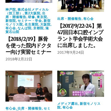
神戸院
,
株式会社メディカル
（技工部）
,
第2大阪院
,
出
席・開催報告
,
研修
,
東京院
,
出席・開催報告
,
有心会
新宿院
,
セミナー・学会
,
新宿
モノリス院
,
名古屋院
,
大阪院
,
【2017/9/22-24】第
有心会
,
なんば院
,
京都院
,
滋
47回日本口腔インプ
賀石山院
ラント学会学術大会
【2018/2/19】豚骨
に出席しました。
を使った院内ドクタ
ー向け実習セミナー
2017年9月24日
2018年2月22日
メディア露出
,
新宿モノリス
院
,
有心会
有心会
,
出席・開催報告
,
セミ