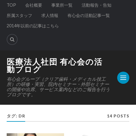
TOP
会社概要
事業所一覧
活動報告・告知
所属スタッフ
求人情報
有心会の活動記事一覧
2014年以前の記事はこちら
医療法人社団 有心会の活
動ブログ
有心会グループ（クリア歯科・メディカル技工
所）の研修・実習、院内セミナー・外部セミナー
の開催や出席、サービス案内などのご報告を行う
ブログです。
タグ:
DR
14 POSTS