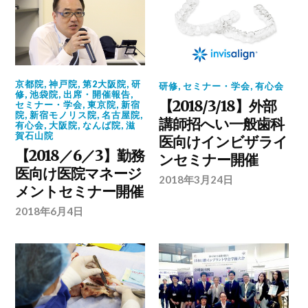
京都院
,
神戸院
,
第2大阪院
,
研
研修
,
セミナー・学会
,
有心会
修
,
池袋院
,
出席・開催報告
,
【2018/3/18】外部
セミナー・学会
,
東京院
,
新宿
院
,
新宿モノリス院
,
名古屋院
,
講師招へい一般歯科
有心会
,
大阪院
,
なんば院
,
滋
賀石山院
医向けインビザライ
【2018／6／3】勤務
ンセミナー開催
医向け医院マネージ
2018年3月24日
メントセミナー開催
2018年6月4日