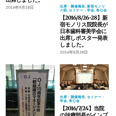
出席・開催報告
,
新宿モノリ
2016年9月18日
ス院
,
セミナー・学会
,
有心会
【2016/8/26-28】新
宿モノリス院院長が
日本歯科審美学会に
出席しポスター発表
しました。
2016年8月28日
出席・開催報告
,
セミナー・
学会
,
有心会
【2016/7/24】当院
の診療部長がインプ