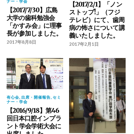
ナー・学会
【2017/2/1】「ノン
【2017/7/30】広島
ストップ!」（フジ
大学の歯科勉強会
テレビ）にて、歯周
「かすみ会」に理事
病の怖さについて講
長が参加しました。
義いたしました。
2017年8月8日
2017年2月1日
有心会
,
出席・開催報告
,
セミ
ナー・学会
【2016/9/18】第46
回日本口腔インプラ
ント学会学術大会に
出席しました。