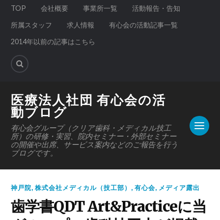
TOP
会社概要
事業所一覧
活動報告・告知
所属スタッフ
求人情報
有心会の活動記事一覧
2014年以前の記事はこちら
医療法人社団 有心会の活
動ブログ
有心会グループ（クリア歯科・メディカル技工
所）の研修・実習、院内セミナー・外部セミナー
の開催や出席、サービス案内などのご報告を行う
ブログです。
神戸院
,
株式会社メディカル（技工部）
,
有心会
,
メディア露出
歯学書QDT Art&Practiceに当